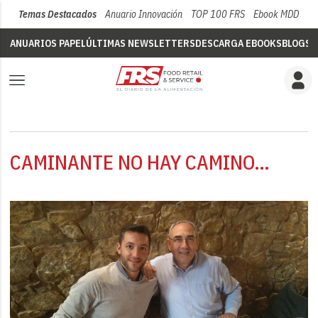
Temas Destacados
Anuario Innovación
TOP 100 FRS
Ebook MDD
Su
ANUARIOS PAPEL
ÚLTIMAS NEWSLETTERS
DESCARGA EBOOKS
BLOGS
V
CAMINANTE NO HAY CAMINO…