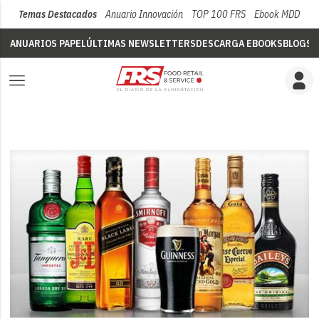
Temas Destacados
Anuario Innovación
TOP 100 FRS
Ebook MDD
Su
ANUARIOS PAPEL
ÚLTIMAS NEWSLETTERS
DESCARGA EBOOKS
BLOGS
V