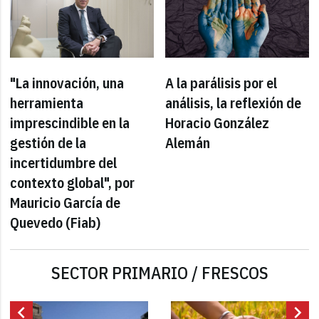
"La innovación, una
A la parálisis por el
herramienta
análisis, la reflexión de
imprescindible en la
Horacio González
gestión de la
Alemán
incertidumbre del
contexto global", por
Mauricio García de
Quevedo (Fiab)
SECTOR PRIMARIO / FRESCOS
chevron_left
chevron_right