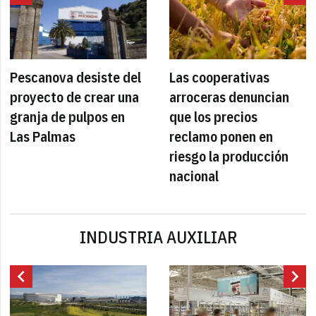
Pescanova desiste del
Las cooperativas
proyecto de crear una
arroceras denuncian
granja de pulpos en
que los precios
Las Palmas
reclamo ponen en
riesgo la producción
nacional
INDUSTRIA AUXILIAR
chevron_left
chevron_right