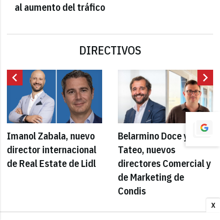
al aumento del tráfico
DIRECTIVOS
chevron_left
chevron_right
Imanol Zabala, nuevo
Belarmino Doce y Luca
director internacional
Tateo, nuevos
de Real Estate de Lidl
directores Comercial y
de Marketing de
Condis
X