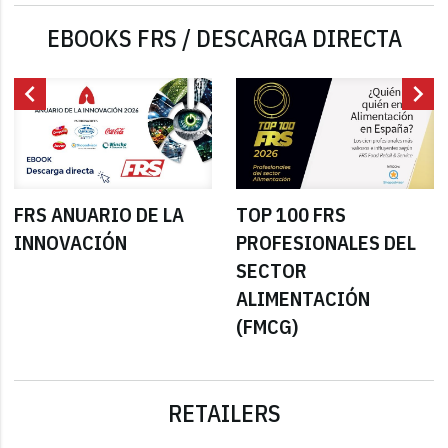
EBOOKS FRS / DESCARGA DIRECTA
chevron_left
chevron_right
FRS ANUARIO DE LA
TOP 100 FRS
INNOVACIÓN
PROFESIONALES DEL
SECTOR
ALIMENTACIÓN
(FMCG)
RETAILERS