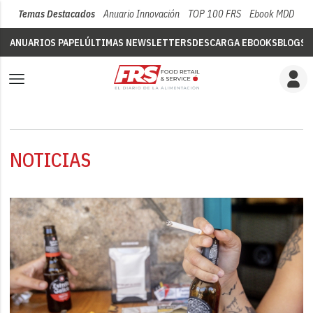
Temas Destacados
Anuario Innovación
TOP 100 FRS
Ebook MDD
Su
ANUARIOS PAPEL
ÚLTIMAS NEWSLETTERS
DESCARGA EBOOKS
BLOGS
V
NOTICIAS