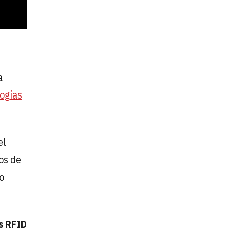
a
ogías
el
os de
o
s RFID