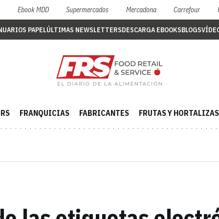
S
Ebook MDD
Supermercados
Mercadona
Carrefour
NUARIOS PAPEL
ÚLTIMAS NEWSLETTERS
DESCARGA EBOOKS
BLOGS
VÍDE
ERS
FRANQUICIAS
FABRICANTES
FRUTAS Y HORTALIZAS
de las etiquetas electr