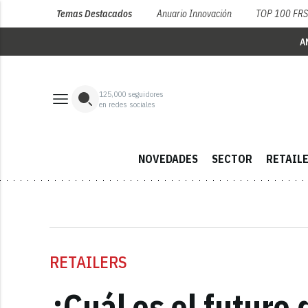
Temas Destacados
Anuario Innovación
TOP 100 FR
A
125,000
seguidores
en redes sociales
NOVEDADES
SECTOR
RETAIL
RETAILERS
¿Cuál es el futuro 