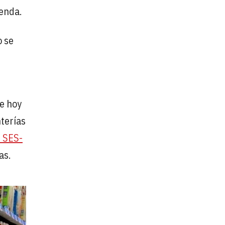
ienda.
o se
de hoy
nterías
e SES-
as.