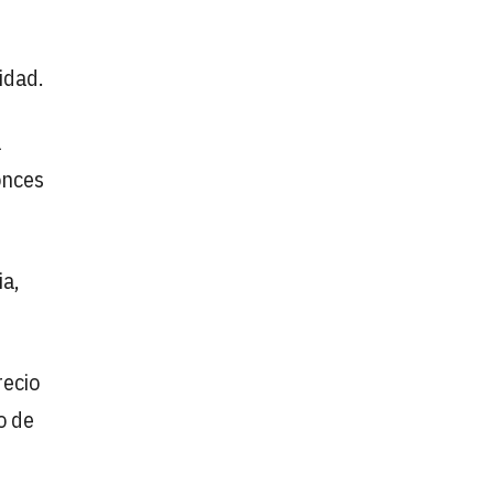
idad.
a
onces
ia,
recio
o de