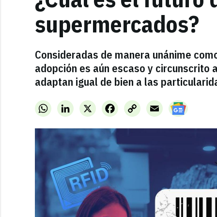
supermercados?
Consideradas de manera unánime como el
adopción es aún escaso y circunscrito 
adaptan igual de bien a las particularid
WhatsApp
LinkedIn
X
Facebook
Copy
Email
Link