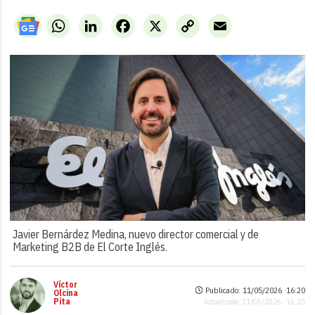
WhatsApp
LinkedIn
Facebook
X
Copy
Email
Link
Javier Bernárdez Medina, nuevo director comercial y de
Marketing B2B de El Corte Inglés.
Víctor
Publicado: 11/05/2026 ·
16:20
Olcina
Pita
Actualizado: 11/05/2026 · 16:20