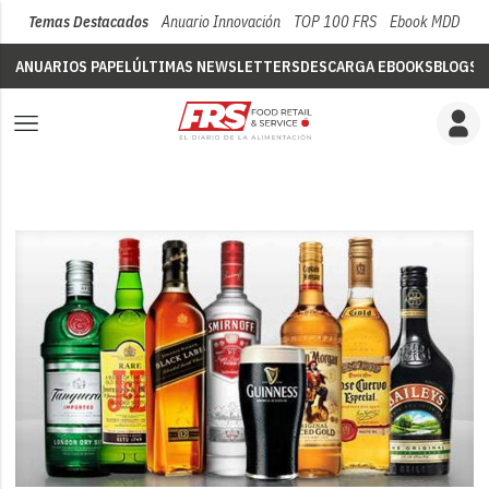
Temas Destacados
Anuario Innovación
TOP 100 FRS
Ebook MDD
Su
ANUARIOS PAPEL
ÚLTIMAS NEWSLETTERS
DESCARGA EBOOKS
BLOGS
V