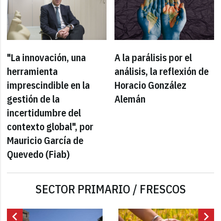
"La innovación, una
A la parálisis por el
herramienta
análisis, la reflexión de
imprescindible en la
Horacio González
gestión de la
Alemán
incertidumbre del
contexto global", por
Mauricio García de
Quevedo (Fiab)
SECTOR PRIMARIO / FRESCOS
chevron_left
chevron_right