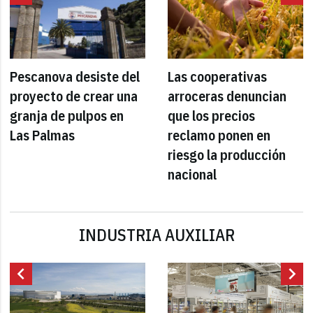
Pescanova desiste del
Las cooperativas
proyecto de crear una
arroceras denuncian
granja de pulpos en
que los precios
Las Palmas
reclamo ponen en
riesgo la producción
nacional
INDUSTRIA AUXILIAR
chevron_left
chevron_right