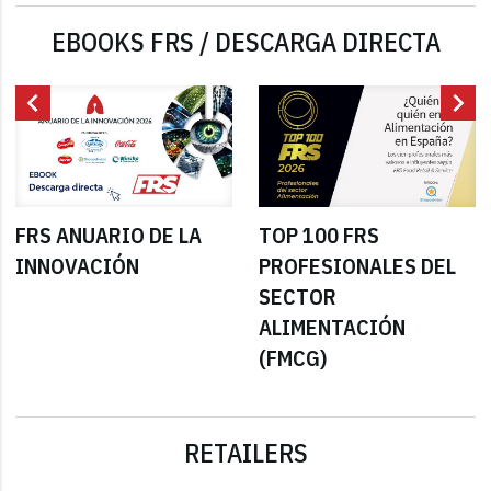
EBOOKS FRS / DESCARGA DIRECTA
chevron_left
chevron_right
FRS ANUARIO DE LA
TOP 100 FRS
INNOVACIÓN
PROFESIONALES DEL
SECTOR
ALIMENTACIÓN
(FMCG)
RETAILERS