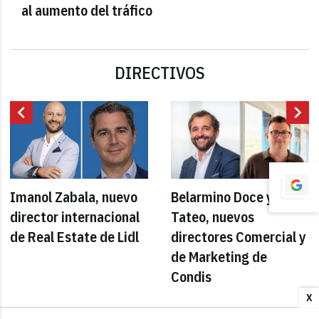
al aumento del tráfico
DIRECTIVOS
chevron_left
chevron_right
Imanol Zabala, nuevo
Belarmino Doce y Luca
director internacional
Tateo, nuevos
de Real Estate de Lidl
directores Comercial y
de Marketing de
Condis
X