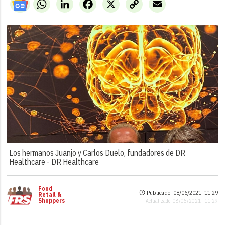
WhatsApp
LinkedIn
Facebook
X
Copy
Email
Link
Los hermanos Juanjo y Carlos Duelo, fundadores de DR
Healthcare -
DR Healthcare
Food
Publicado: 08/06/2021 ·
11:29
Retail &
Shoppers
Actualizado: 08/06/2021 · 11:29