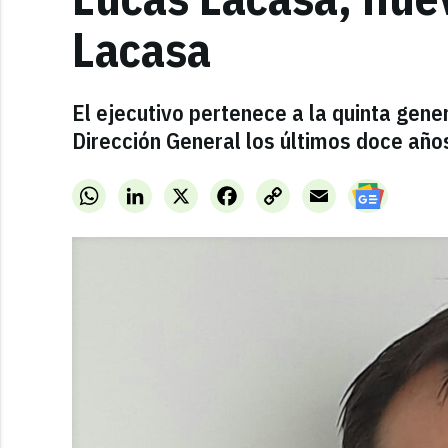
Lacasa
El ejecutivo pertenece a la quinta gene
Dirección General los últimos doce año
WhatsApp
LinkedIn
X
Facebook
Copy
Email
Link