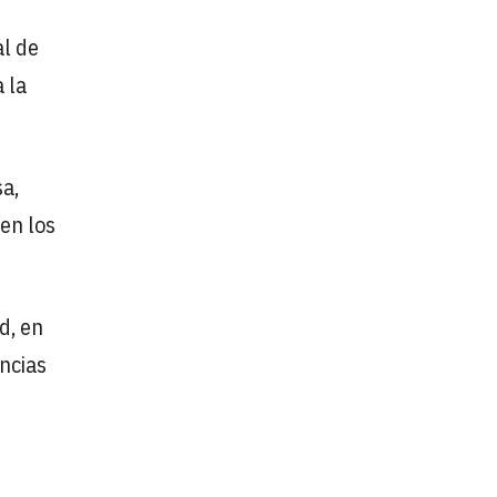
l de
 la
sa,
 en los
d, en
ncias