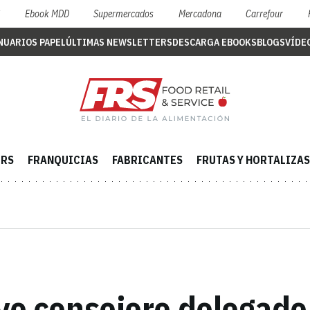
S
Ebook MDD
Supermercados
Mercadona
Carrefour
NUARIOS PAPEL
ÚLTIMAS NEWSLETTERS
DESCARGA EBOOKS
BLOGS
VÍDE
ERS
FRANQUICIAS
FABRICANTES
FRUTAS Y HORTALIZAS
vo consejero delegado