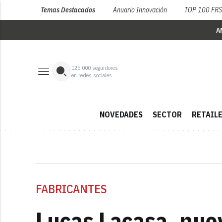
Temas Destacados
Anuario Innovación
TOP 100 FR
A
125,000
seguidores
en redes sociales
NOVEDADES
SECTOR
RETAIL
FABRICANTES
Lucas Lacasa, nue