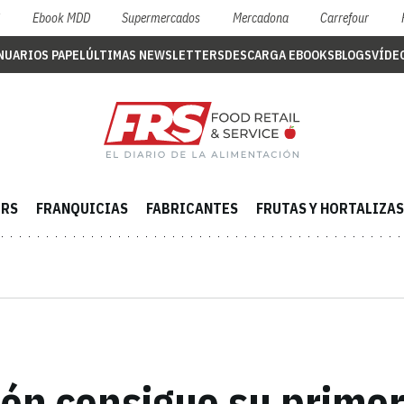
S
Ebook MDD
Supermercados
Mercadona
Carrefour
NUARIOS PAPEL
ÚLTIMAS NEWSLETTERS
DESCARGA EBOOKS
BLOGS
VÍDE
ERS
FRANQUICIAS
FABRICANTES
FRUTAS Y HORTALIZAS
ón consigue su primer