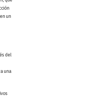
cción
 en un
és del
ra una
ivos