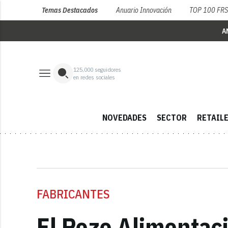
Temas Destacados
Anuario Innovación
TOP 100 FR
A
125,000
seguidores
en redes sociales
NOVEDADES
SECTOR
RETAIL
FABRICANTES
El Pozo Alimentaci