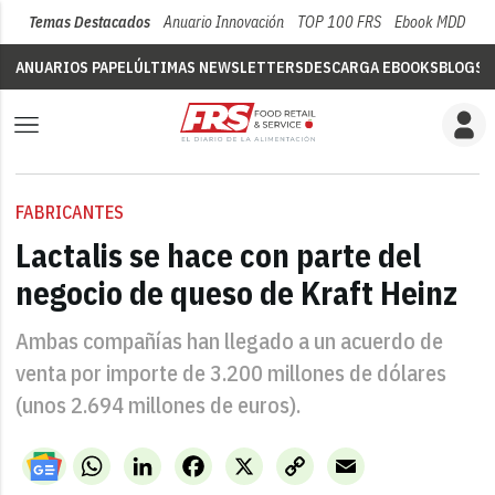
Temas Destacados
Anuario Innovación
TOP 100 FRS
Ebook MDD
Su
ANUARIOS PAPEL
ÚLTIMAS NEWSLETTERS
DESCARGA EBOOKS
BLOGS
V
FABRICANTES
Lactalis se hace con parte del
negocio de queso de Kraft Heinz
Ambas compañías han llegado a un acuerdo de
venta por importe de 3.200 millones de dólares
(unos 2.694 millones de euros).
WhatsApp
LinkedIn
Facebook
X
Copy
Email
Link