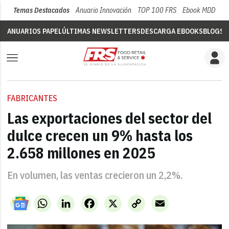
Temas Destacados
Anuario Innovación
TOP 100 FRS
Ebook MDD
Su
ANUARIOS PAPEL
ÚLTIMAS NEWSLETTERS
DESCARGA EBOOKS
BLOGS
V
FABRICANTES
Las exportaciones del sector del
dulce crecen un 9% hasta los
2.658 millones en 2025
En volumen, las ventas crecieron un 2,2%.
WhatsApp
LinkedIn
Facebook
X
Copy
Email
Link