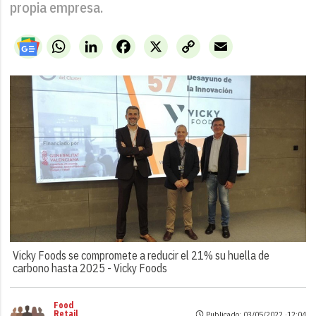
propia empresa.
WhatsApp
LinkedIn
Facebook
X
Copy
Email
Link
Vicky Foods se compromete a reducir el 21% su huella de
carbono hasta 2025 -
Vicky Foods
Food
Retail
Publicado: 03/05/2022 ·
12:04