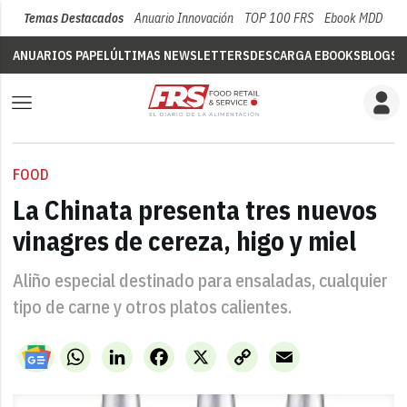
Temas Destacados
Anuario Innovación
TOP 100 FRS
Ebook MDD
Su
ANUARIOS PAPEL
ÚLTIMAS NEWSLETTERS
DESCARGA EBOOKS
BLOGS
V
FOOD
La Chinata presenta tres nuevos
vinagres de cereza, higo y miel
Aliño especial destinado para ensaladas, cualquier
tipo de carne y otros platos calientes.
WhatsApp
LinkedIn
Facebook
X
Copy
Email
Link