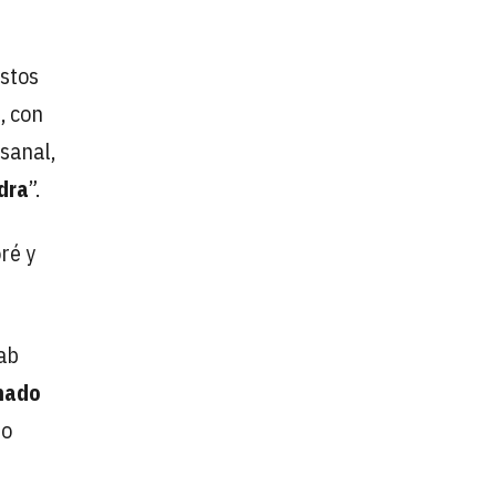
estos
, con
sanal,
dra
”.
ré y
ab
nado
po