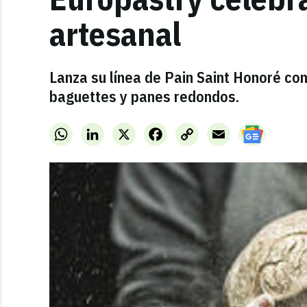
artesanal
Lanza su línea de Pain Saint Honoré con
baguettes y panes redondos.
WhatsApp
LinkedIn
X
Facebook
Copy
Email
Link