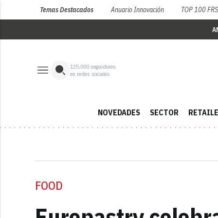
Temas Destacados
Anuario Innovación
TOP 100 FR
A
125,000
seguidores
en redes sociales
NOVEDADES
SECTOR
RETAIL
FOOD
Europastry celebr