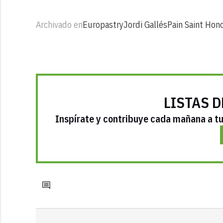
Archivado en
Europastry
Jordi Gallés
Pain Saint Hon
LISTAS D
Inspírate y contribuye cada mañana a tu 