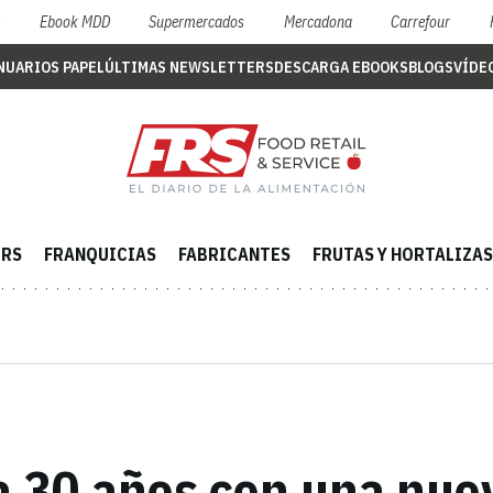
S
Ebook MDD
Supermercados
Mercadona
Carrefour
NUARIOS PAPEL
ÚLTIMAS NEWSLETTERS
DESCARGA EBOOKS
BLOGS
VÍDE
ERS
FRANQUICIAS
FABRICANTES
FRUTAS Y HORTALIZAS
a 30 años con una nu