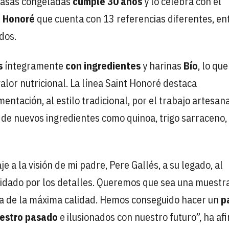
 masas congeladas
cumple 30 años
y lo celebra con el
t Honoré
que cuenta con 13 referencias diferentes, en
dos.
s
íntegramente
con ingredientes
y harinas
Bío
, lo que
valor nutricional. La línea Saint Honoré destaca
ntación, al estilo tradicional, por el trabajo artesan
n de nuevos ingredientes como quinoa, trigo sarraceno,
 a la visión de mi padre, Pere Gallés, a su legado, al
cuidado por los detalles. Queremos que sea una muest
a de la máxima calidad. Hemos conseguido hacer un
p
uestro pasado
e ilusionados con nuestro futuro”, ha a