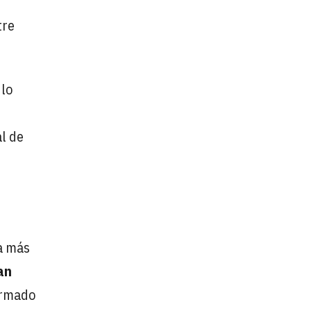
tre
 lo
al de
ra más
an
firmado