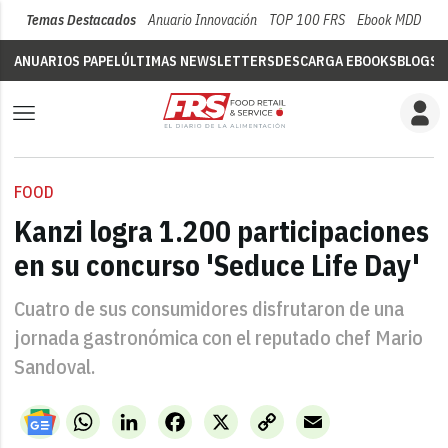
Temas Destacados
Anuario Innovación
TOP 100 FRS
Ebook MDD
Su
ANUARIOS PAPEL
ÚLTIMAS NEWSLETTERS
DESCARGA EBOOKS
BLOGS
V
FOOD
Kanzi logra 1.200 participaciones
en su concurso 'Seduce Life Day'
Cuatro de sus consumidores disfrutaron de una
jornada gastronómica con el reputado chef Mario
Sandoval.
WhatsApp
LinkedIn
Facebook
X
Copy
Email
Link