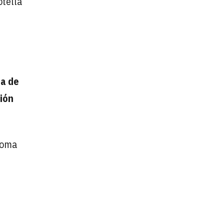
tella
a de
ión
roma