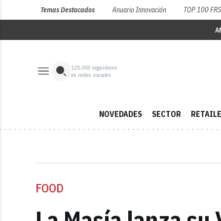
Temas Destacados
Anuario Innovación
TOP 100 FR
A
125,000
seguidores
en redes sociales
NOVEDADES
SECTOR
RETAIL
FOOD
La Masía lanza su