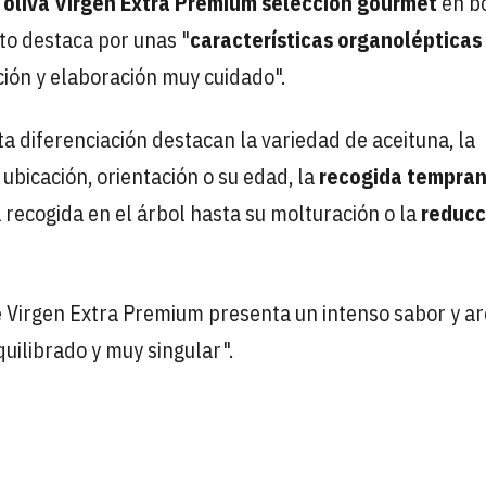
 oliva Virgen Extra Premium selección gourmet
en bo
cto destaca por unas "
características organolépticas
cción y elaboración muy cuidado".
a diferenciación destacan la variedad de aceituna, la
ubicación, orientación o su edad, la
recogida tempran
a recogida en el árbol hasta su molturación o la
reducc
te Virgen Extra Premium presenta un intenso sabor y a
uilibrado y muy singular".