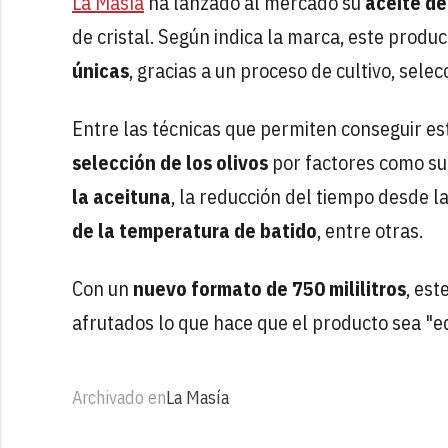
La Masía
ha lanzado al mercado su
aceite de
de cristal. Según indica la marca, este produ
únicas
, gracias a un proceso de cultivo, sele
Entre las técnicas que permiten conseguir est
selección de los olivos
por factores como su 
la aceituna
, la reducción del tiempo desde l
de la temperatura de batido
, entre otras.
Con un
nuevo formato de 750 mililitros
, es
afrutados lo que hace que el producto sea "eq
Archivado en
La Masía