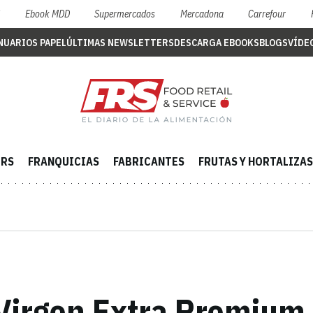
S
Ebook MDD
Supermercados
Mercadona
Carrefour
NUARIOS PAPEL
ÚLTIMAS NEWSLETTERS
DESCARGA EBOOKS
BLOGS
VÍDE
ERS
FRANQUICIAS
FABRICANTES
FRUTAS Y HORTALIZAS
 Virgen Extra Premium