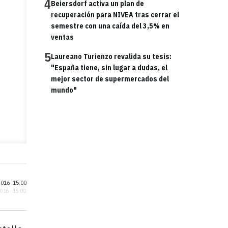
4
Beiersdorf activa un plan de
recuperación para NIVEA tras cerrar el
semestre con una caída del 3,5% en
ventas
5
Laureano Turienzo revalida su tesis:
"España tiene, sin lugar a dudas, el
mejor sector de supermercados del
mundo"
016 ·
15:00
2016 · 15:00