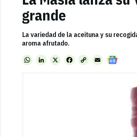
grande
La variedad de la aceituna y su recogi
aroma afrutado.
WhatsApp
LinkedIn
X
Facebook
Copy
Email
Link