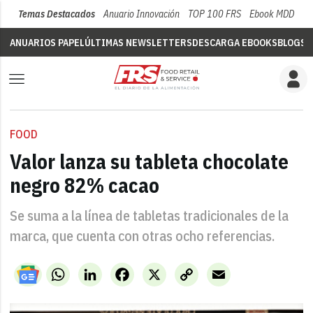
Temas Destacados
Anuario Innovación
TOP 100 FRS
Ebook MDD
Su
ANUARIOS PAPEL
ÚLTIMAS NEWSLETTERS
DESCARGA EBOOKS
BLOGS
V
FOOD
Valor lanza su tableta chocolate
negro 82% cacao
Se suma a la línea de tabletas tradicionales de la
marca, que cuenta con otras ocho referencias.
WhatsApp
LinkedIn
Facebook
X
Copy
Email
Link