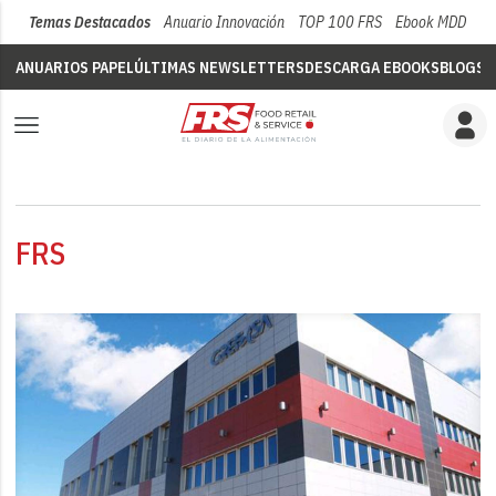
Temas Destacados
Anuario Innovación
TOP 100 FRS
Ebook MDD
Su
ANUARIOS PAPEL
ÚLTIMAS NEWSLETTERS
DESCARGA EBOOKS
BLOGS
V
FRS