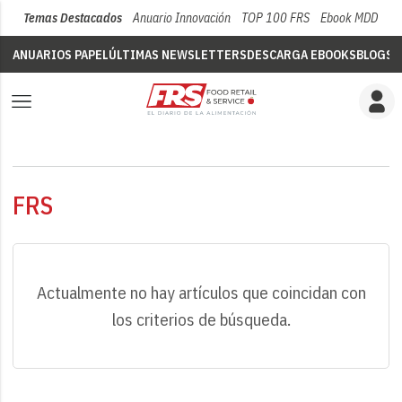
Temas Destacados
Anuario Innovación
TOP 100 FRS
Ebook MDD
Su
ANUARIOS PAPEL
ÚLTIMAS NEWSLETTERS
DESCARGA EBOOKS
BLOGS
V
FRS
Actualmente no hay artículos que coincidan con
los criterios de búsqueda.