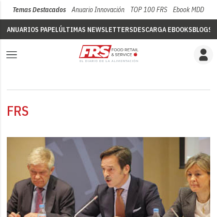
Temas Destacados
Anuario Innovación
TOP 100 FRS
Ebook MDD
Su
ANUARIOS PAPEL
ÚLTIMAS NEWSLETTERS
DESCARGA EBOOKS
BLOGS
V
FRS