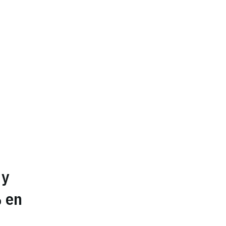
 y
% en