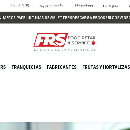
S
Ebook MDD
Supermercados
Mercadona
Carrefour
NUARIOS PAPEL
ÚLTIMAS NEWSLETTERS
DESCARGA EBOOKS
BLOGS
VÍDE
ERS
FRANQUICIAS
FABRICANTES
FRUTAS Y HORTALIZAS