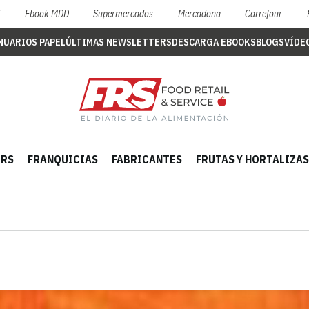
S
Ebook MDD
Supermercados
Mercadona
Carrefour
NUARIOS PAPEL
ÚLTIMAS NEWSLETTERS
DESCARGA EBOOKS
BLOGS
VÍDE
ERS
FRANQUICIAS
FABRICANTES
FRUTAS Y HORTALIZAS