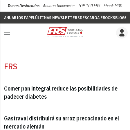
Temas Destacados
Anuario Innovación
TOP 100 FRS
Ebook MDD
Su
ANUARIOS PAPEL
ÚLTIMAS NEWSLETTERS
DESCARGA EBOOKS
BLOGS
V
FRS
Comer pan integral reduce las posibilidades de
padecer diabetes
Gastraval distribuirá su arroz precocinado en el
mercado alemán