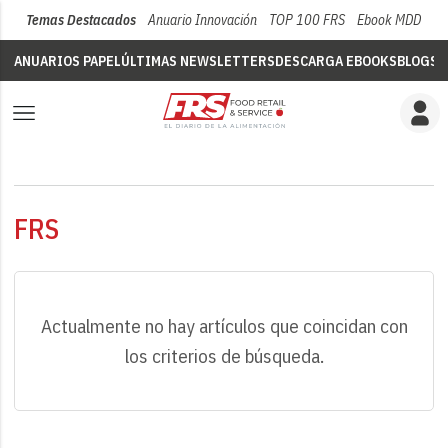
Temas Destacados
Anuario Innovación
TOP 100 FRS
Ebook MDD
Su
ANUARIOS PAPEL
ÚLTIMAS NEWSLETTERS
DESCARGA EBOOKS
BLOGS
V
FRS
Actualmente no hay artículos que coincidan con
los criterios de búsqueda.