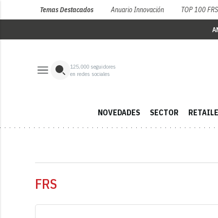
Temas Destacados
Anuario Innovación
TOP 100 FR
A
125,000
seguidores
en redes sociales
NOVEDADES
SECTOR
RETAIL
FRS