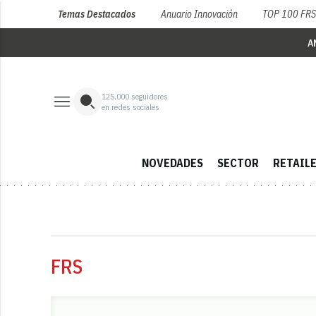
Temas Destacados
Anuario Innovación
TOP 100 FR
A
125,000
seguidores
en redes sociales
NOVEDADES
SECTOR
RETAIL
FRS