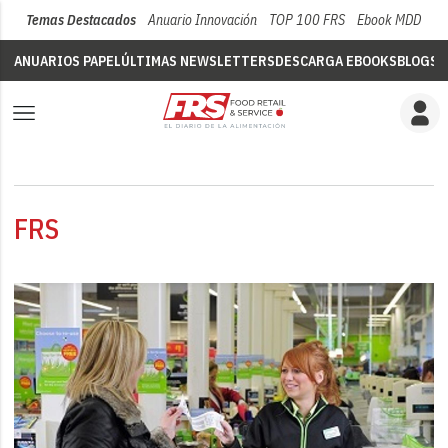
Temas Destacados
Anuario Innovación
TOP 100 FRS
Ebook MDD
Su
ANUARIOS PAPEL
ÚLTIMAS NEWSLETTERS
DESCARGA EBOOKS
BLOGS
V
FRS