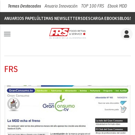
Temas Destacados
Anuario Innovación
TOP 100 FRS
Ebook MDD
Su
ANUARIOS PAPEL
ÚLTIMAS NEWSLETTERS
DESCARGA EBOOKS
BLOGS
V
FRS