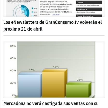
Los eNewsletters de GranConsumo.tv volverán el
próximo 21 de abril
Mercadona no verá castigada sus ventas con su