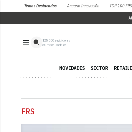
Temas Destacados
Anuario Innovación
TOP 100 FR
A
125,000
seguidores
en redes sociales
NOVEDADES
SECTOR
RETAIL
FRS