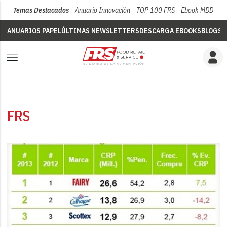
Temas Destacados
Anuario Innovación
TOP 100 FRS
Ebook MDD
Su
ANUARIOS PAPEL
ÚLTIMAS NEWSLETTERS
DESCARGA EBOOKS
BLOGS
V
FRS