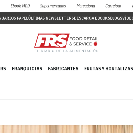
S
Ebook MDD
Supermercados
Mercadona
Carrefour
NUARIOS PAPEL
ÚLTIMAS NEWSLETTERS
DESCARGA EBOOKS
BLOGS
VÍDE
ERS
FRANQUICIAS
FABRICANTES
FRUTAS Y HORTALIZAS