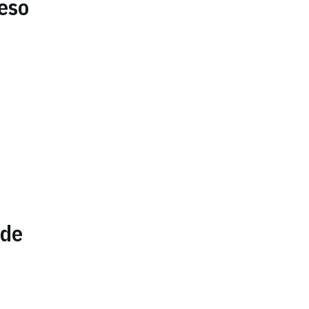
peso
 de