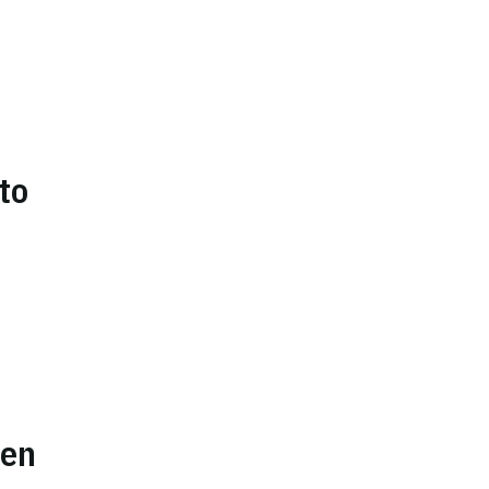
to
den