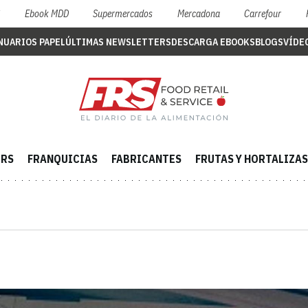
S
Ebook MDD
Supermercados
Mercadona
Carrefour
NUARIOS PAPEL
ÚLTIMAS NEWSLETTERS
DESCARGA EBOOKS
BLOGS
VÍDE
ERS
FRANQUICIAS
FABRICANTES
FRUTAS Y HORTALIZAS