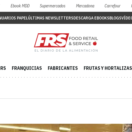
S
Ebook MDD
Supermercados
Mercadona
Carrefour
NUARIOS PAPEL
ÚLTIMAS NEWSLETTERS
DESCARGA EBOOKS
BLOGS
VÍDE
ERS
FRANQUICIAS
FABRICANTES
FRUTAS Y HORTALIZAS