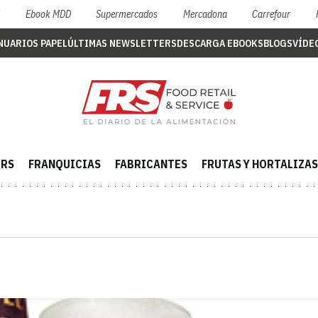
S
Ebook MDD
Supermercados
Mercadona
Carrefour
NUARIOS PAPEL
ÚLTIMAS NEWSLETTERS
DESCARGA EBOOKS
BLOGS
VÍDE
ERS
FRANQUICIAS
FABRICANTES
FRUTAS Y HORTALIZAS