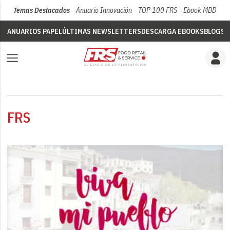
Temas Destacados
Anuario Innovación
TOP 100 FRS
Ebook MDD
Su
ANUARIOS PAPEL
ÚLTIMAS NEWSLETTERS
DESCARGA EBOOKS
BLOGS
V
FRS