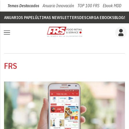
Temas Destacados
Anuario Innovación
TOP 100 FRS
Ebook MDD
Su
ANUARIOS PAPEL
ÚLTIMAS NEWSLETTERS
DESCARGA EBOOKS
BLOGS
V
FRS