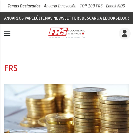
Temas Destacados
Anuario Innovación
TOP 100 FRS
Ebook MDD
Su
ANUARIOS PAPEL
ÚLTIMAS NEWSLETTERS
DESCARGA EBOOKS
BLOGS
V
FRS