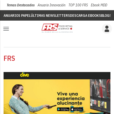
Temas Destacados
Anuario Innovación
TOP 100 FRS
Ebook MDD
Su
ANUARIOS PAPEL
ÚLTIMAS NEWSLETTERS
DESCARGA EBOOKS
BLOGS
V
FRS