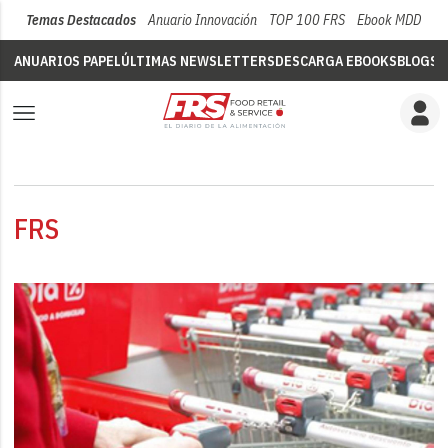
Temas Destacados
Anuario Innovación
TOP 100 FRS
Ebook MDD
Su
ANUARIOS PAPEL
ÚLTIMAS NEWSLETTERS
DESCARGA EBOOKS
BLOGS
V
FRS