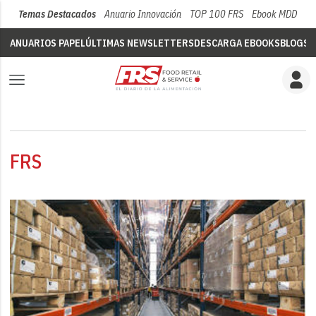
Temas Destacados
Anuario Innovación
TOP 100 FRS
Ebook MDD
Su
ANUARIOS PAPEL
ÚLTIMAS NEWSLETTERS
DESCARGA EBOOKS
BLOGS
V
FRS