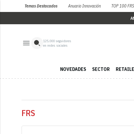
Temas Destacados
Anuario Innovación
TOP 100 FR
A
125,000
seguidores
en redes sociales
NOVEDADES
SECTOR
RETAIL
FRS