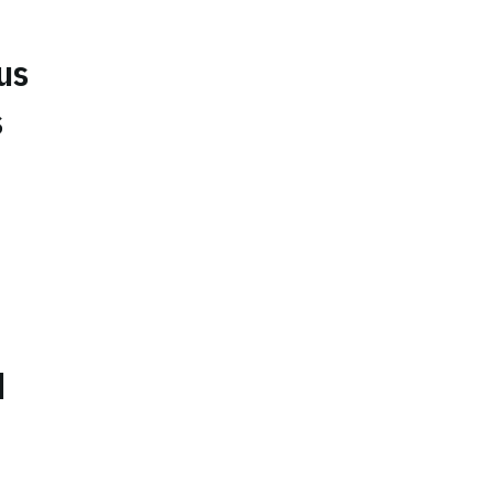
us
s
d