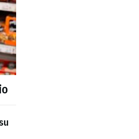
io
 su