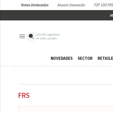
Temas Destacados
Anuario Innovación
TOP 100 FR
A
125,000
seguidores
en redes sociales
NOVEDADES
SECTOR
RETAIL
FRS