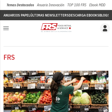
Temas Destacados
Anuario Innovación
TOP 100 FRS
Ebook MDD
Su
ANUARIOS PAPEL
ÚLTIMAS NEWSLETTERS
DESCARGA EBOOKS
BLOGS
V
FRS