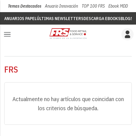
Temas Destacados
Anuario Innovación
TOP 100 FRS
Ebook MDD
Su
ANUARIOS PAPEL
ÚLTIMAS NEWSLETTERS
DESCARGA EBOOKS
BLOGS
V
FRS
Actualmente no hay artículos que coincidan con
los criterios de búsqueda.