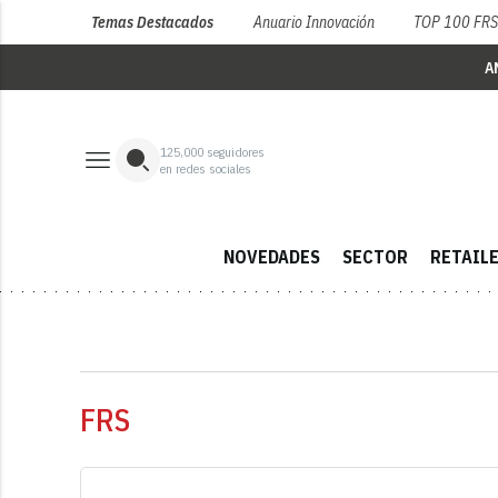
Temas Destacados
Anuario Innovación
TOP 100 FR
A
125,000
seguidores
en redes sociales
NOVEDADES
SECTOR
RETAIL
FRS