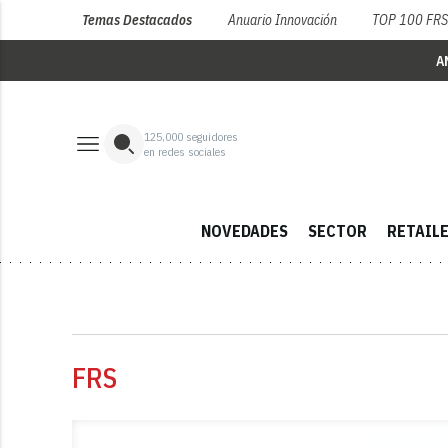
Temas Destacados
Anuario Innovación
TOP 100 FR
A
125,000
seguidores
en redes sociales
NOVEDADES
SECTOR
RETAIL
FRS