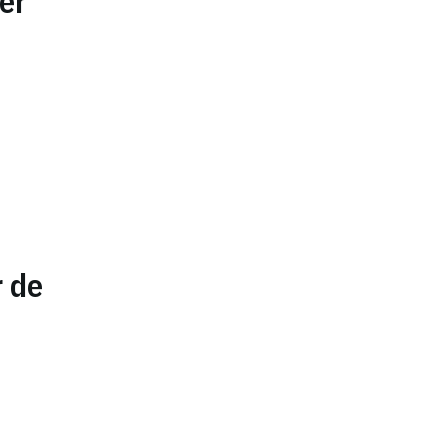
er
r de