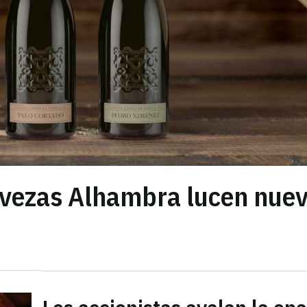
vezas Alhambra lucen nue