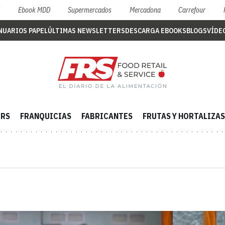
S
Ebook MDD
Supermercados
Mercadona
Carrefour
NUARIOS PAPEL
ÚLTIMAS NEWSLETTERS
DESCARGA EBOOKS
BLOGS
VÍDE
ERS
FRANQUICIAS
FABRICANTES
FRUTAS Y HORTALIZAS