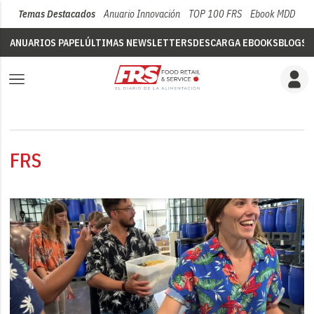
Temas Destacados
Anuario Innovación
TOP 100 FRS
Ebook MDD
Su
ANUARIOS PAPEL
ÚLTIMAS NEWSLETTERS
DESCARGA EBOOKS
BLOGS
V
FRS