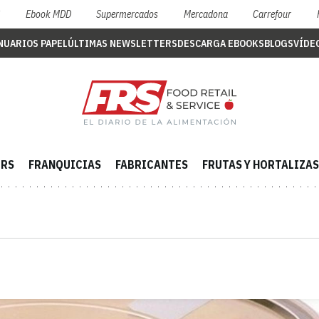
S
Ebook MDD
Supermercados
Mercadona
Carrefour
NUARIOS PAPEL
ÚLTIMAS NEWSLETTERS
DESCARGA EBOOKS
BLOGS
VÍDE
ERS
FRANQUICIAS
FABRICANTES
FRUTAS Y HORTALIZAS