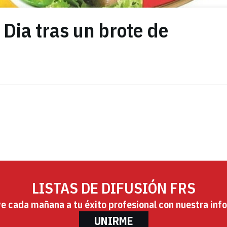
 Dia tras un brote de
LISTAS DE DIFUSIÓN FRS
ye cada mañana a tu éxito profesional con nuestra info
UNIRME