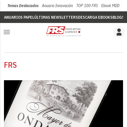
Temas Destacados
Anuario Innovación
TOP 100 FRS
Ebook MDD
Su
ANUARIOS PAPEL
ÚLTIMAS NEWSLETTERS
DESCARGA EBOOKS
BLOGS
V
FRS